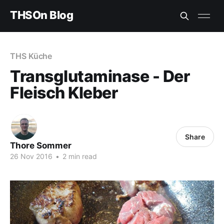
THSOn Blog
THS Küche
Transglutaminase - Der
Fleisch Kleber
Share
Thore Sommer
26 Nov 2016
•
2 min read