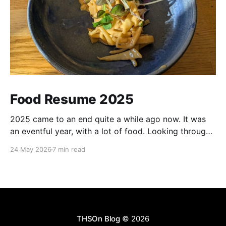
Food Resume 2025
2025 came to an end quite a while ago now. It was
an eventful year, with a lot of food. Looking through
my notes and pictures, there were many highlights,
24 May 2026
7 min read
although with also good amount of mediocrity in
between. Most of the recommendations for places
here should be taken with
THSOn Blog
© 2026