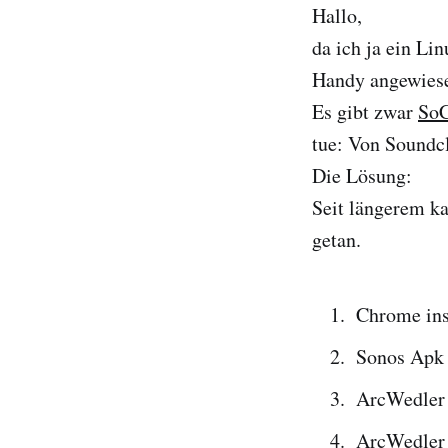
Hallo,
da ich ja ein Li
Handy angewiesen
Es gibt zwar
So
tue: Von Soundc
Die Lösung:
Seit längerem k
getan.
Chrome ins
Sonos Ap
ArcWedler 
ArcWedler 