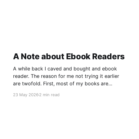
A Note about Ebook Readers
A while back I caved and bought and ebook
reader. The reason for me not trying it earlier
are twofold. First, most of my books are
cookbooks, and they are often quite niche.
23 May 2026
2 min read
These are often only available in print. Second,
the price difference between a printed version
and a