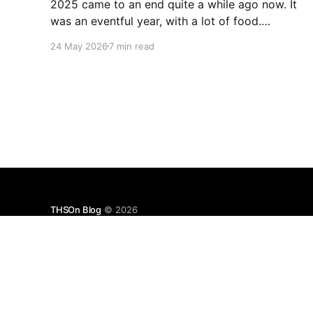
2025 came to an end quite a while ago now. It
was an eventful year, with a lot of food.
Looking through my notes and pictures, there
24 May 2026
7 min read
were many highlights, although with also good
amount of mediocrity in between. Most of the
recommendations for places here should be
taken with
THSOn Blog
© 2026