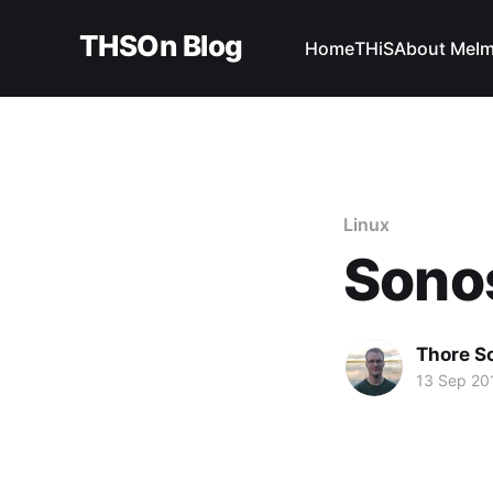
THSOn Blog
Home
THiS
About Me
I
Linux
Sonos
Thore 
13 Sep 20