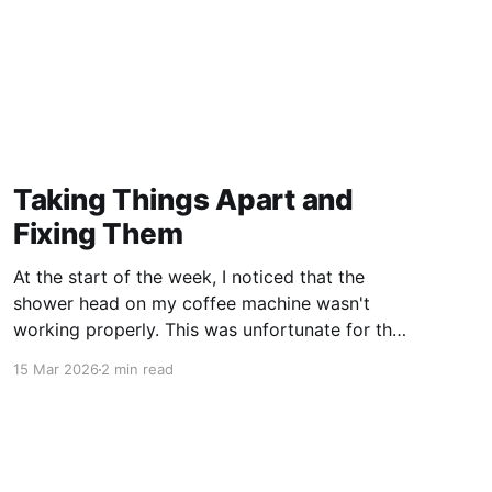
Taking Things Apart and
Fixing Them
At the start of the week, I noticed that the
shower head on my coffee machine wasn't
working properly. This was unfortunate for the
wasted coffee from the already prepared
15 Mar 2026
2 min read
coffee puck, but I then switched to a V60 filter
for the week. Over the weekend, I diagnosed